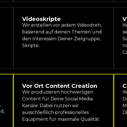
Videoskripte
V
Wir erstellen vor jedem Videodreh,
Wi
basierend auf deinen Themen und
si
n
den Interessen Deiner Zielgruppe,
So
Skripte.
nu
C
Vor Ort Content Creation
C
Wir produzieren hochwertigen
W
Content für Deine Social Media
De
,
Kanäle. Dabei nutzen wir
M
d,
ausschließlich professionelles
Di
Equipment für maximale Qualität.