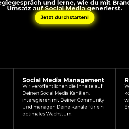
ategiegespräch und lerne, wie du mit Bra
Umsatz auf Social Media generierst.
Jetzt durchstarten!
Social Media Management
R
Wir veröffentlichen die Inhalte auf
Wi
Deinen Social Media Kanälen,
k
interagieren mit Deiner Community
w
und managen Deine Kanäle für ein
Er
optimales Wachstum.