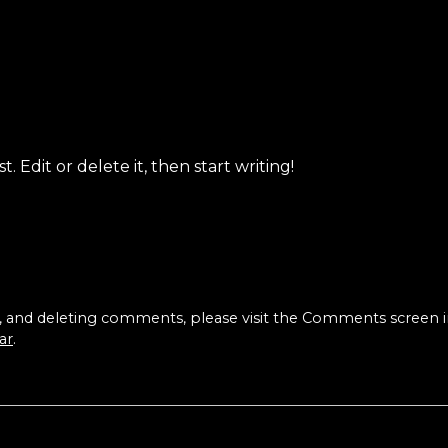
. Edit or delete it, then start writing!
g, and deleting comments, please visit the Comments screen 
ar
.